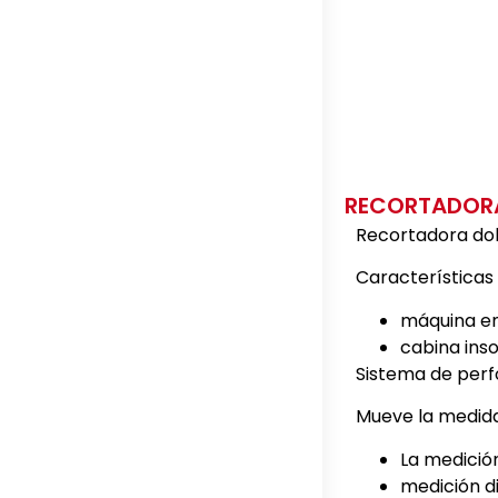
RECORTADORA
Recortadora dob
Características 
máquina en
cabina inso
Sistema de perf
Mueve la medida
La medición
medición di