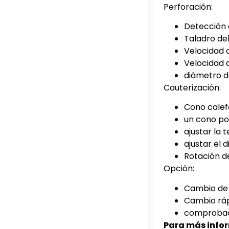
Perforación:
Detección d
Taladro del
Velocidad d
Velocidad 
diámetro d
Cauterización:
Cono calef
un cono po
ajustar la
ajustar el 
Rotación de
Opción:
Cambio de 
Cambio ráp
comprobació
Para más info