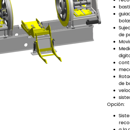
bast
guia
bolas
Suje
de p
Movi
Medi
digita
contr
meca
Rota
de bo
veloc
sist
Opción:
Siste
reco
a la 